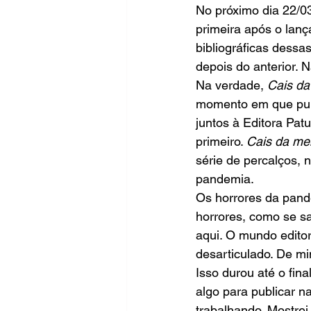
No próximo dia 22/03
primeira após o lan
bibliográficas dessa
depois do anterior. 
Na
verdade, 
Cais d
momento em que pub
juntos à Editora Pat
primeiro. 
Cais da me
série de percalços, 
pandemia.
Os horrores da pand
horrores, como se s
aqui. O mundo edito
desarticulado. De mi
Isso durou até o fin
algo para publicar n
trabalhando. Mostrei