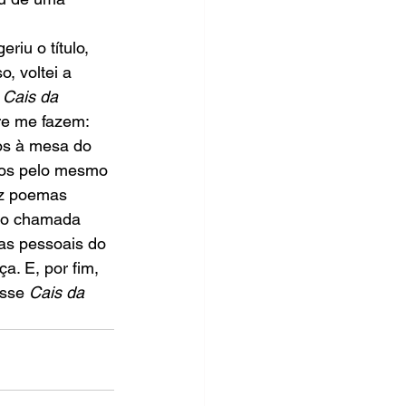
riu o título, 
, voltei a 
 
Cais da 
re me fazem: 
os à mesa do 
dos pelo mesmo 
az poemas 
ção chamada 
as pessoais do 
a. E, por fim, 
sse 
Cais da 