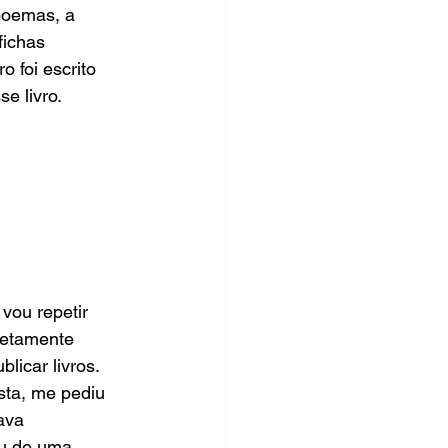
poemas, a 
fichas 
 foi escrito 
e livro.
vou repetir 
letamente 
icar livros. 
sta, me pediu 
ava 
ou de uma 