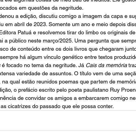
ocados em questões da negritude.
rdenou a edição, discutiu comigo a imagem da capa e suge
saiu em abril de 2023. Somente um ano e meio depois disso
Editora Patuá e resolvemos tirar do limbo os originais de
 sai a público neste março/2025. Uma pergunta que semp
sco de conteúdo entre os dois livros que chegaram junt
 sempre há algum vínculo genético entre textos produzi
s
 é focado no tema da negritude. Já 
Cais da memória
 tr
xtensa variedade de assuntos. O título vem de uma se
o”, na qual estão reunidos poemas que partem de memóri
ição, o prefácio escrito pelo poeta paulistano Ruy Proenç
inência de convidar os amigos a embarcarem comigo ne
 as cicatrizes do passado que ele possa conter.