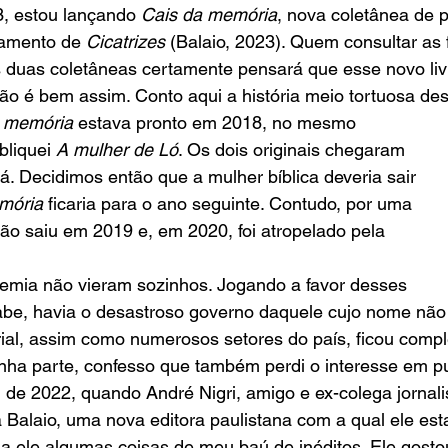
, estou lançando 
Cais da memória
, nova coletânea de 
çamento de 
Cicatrizes
 (Balaio, 2023). Quem consultar as 
s duas coletâneas certamente pensará que esse novo livro
Não é bem assim. Conto aqui a história meio tortuosa dess
a memória
 estava pronto em 2018, no mesmo 
liquei 
A mulher de Ló
. Os dois originais chegaram 
uá. Decidimos então que a mulher bíblica deveria sair 
mória
 ficaria para o ano seguinte. Contudo, por uma 
não saiu em 2019 e, em 2020, foi atropelado pela 
emia não vieram sozinhos. Jogando a favor desses 
abe, havia o desastroso governo daquele cujo nome não 
rial, assim como numerosos setores do país, ficou comp
nha parte, confesso que também perdi o interesse em publ
al de 2022, quando André Nigri, amigo e ex-colega jornali
a Balaio, uma nova editora paulistana com a qual ele est
 a ele algumas coisas de meu baú de inéditos. Ele gost