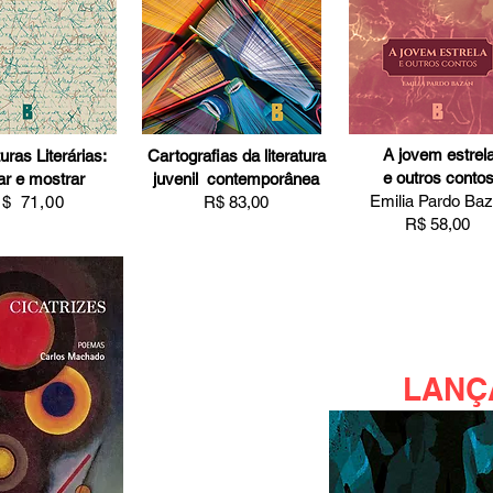
A jovem estrel
uras Literárias:
Cartografias da literatura
e outros conto
ar e mostrar
juvenil contemporânea
Emilia Pardo Ba
R$
71,00
R$ 83,00
R$ 58,00
LANÇ