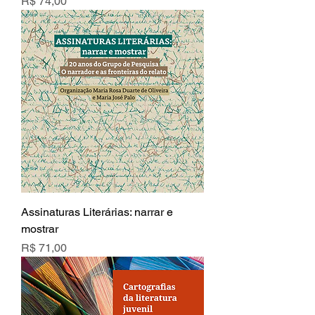
Preço
R$ 74,00
Assinaturas Literárias: narrar e
mostrar
Preço
R$ 71,00