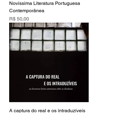
Novíssima Literatura Portuguesa
Contemporânea
Preço
R$ 50,00
A captura do real e os intraduzíveis
Esgotado